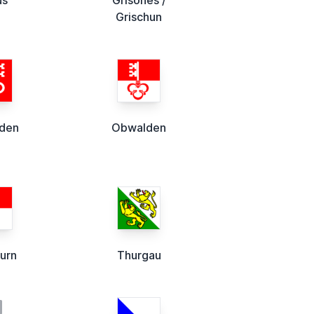
us
Grisones /
Grischun
lden
Obwalden
urn
Thurgau