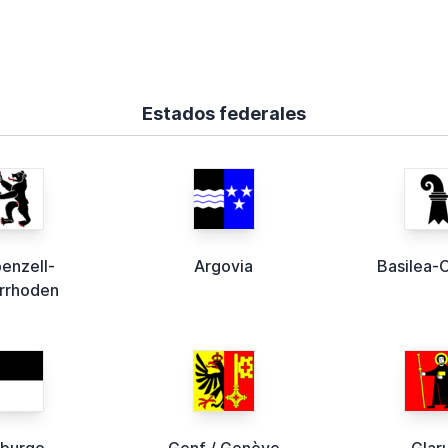
Estados federales
enzell-
Argovia
Basilea-
errhoden