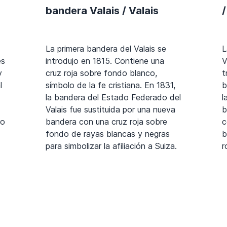
bandera Valais / Valais
/
La primera bandera del Valais se
L
es
introdujo en 1815. Contiene una
V
y
cruz roja sobre fondo blanco,
t
l
símbolo de la fe cristiana. En 1831,
b
la bandera del Estado Federado del
l
Valais fue sustituida por una nueva
b
ro
bandera con una cruz roja sobre
c
fondo de rayas blancas y negras
b
para simbolizar la afiliación a Suiza.
r