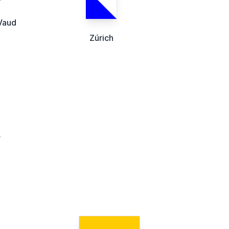
Vaud
Zúrich
e