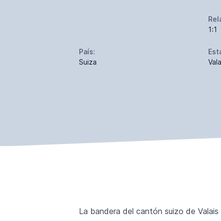
Rel
1:1
País:
Est
Suiza
Vala
La bandera del cantón suizo de Valais 