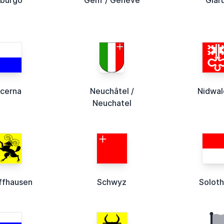
iburgo
Genf / Genève
Glar
cerna
Neuchâtel /
Nidwa
Neuchatel
ffhausen
Schwyz
Soloth