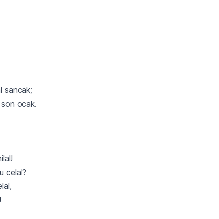
l sancak;
 son ocak.
lal!
u celal?
lal,
!