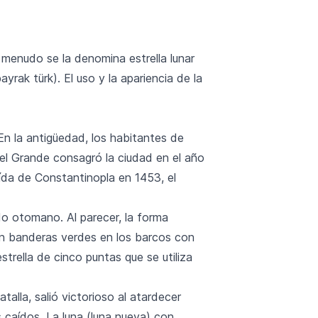
 menudo se la denomina estrella lunar
ayrak türk). El uso y la apariencia de la
 En la antigüedad, los habitantes de
el Grande consagró la ciudad en el año
aída de Constantinopla en 1453, el
do otomano. Al parecer, la forma
ron banderas verdes en los barcos con
strella de cinco puntas que se utiliza
alla, salió victorioso al atardecer
 caídos. La luna (luna nueva) con