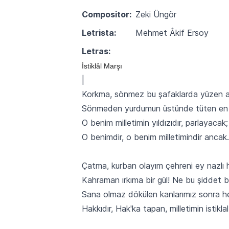
Compositor:
Zeki Üngör
Letrista:
Mehmet Âkif Ersoy
Letras:
İstiklâl Marşı
|
Korkma, sönmez bu şafaklarda yüzen a
Sönmeden yurdumun üstünde tüten en
O benim milletimin yıldızıdır, parlayacak;
O benimdir, o benim milletimindir ancak.
Çatma, kurban olayım çehreni ey nazlı hi
Kahraman ırkıma bir gül! Ne bu şiddet b
Sana olmaz dökülen kanlarımız sonra he
Hakkıdır, Hak'ka tapan, milletimin istiklal