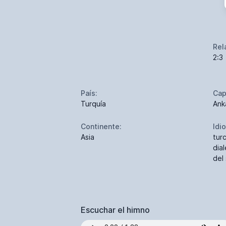
Rel
2:3
País:
Cap
Turquía
Ank
Continente:
Idi
Asia
tur
dia
del 
Escuchar el himno