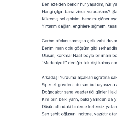
Ben ezelden beridir hür yaşadım, hür ya
Hangi çılgın bana zincir vuracakmış? ¡Ş
Kükremiş sel gibiyim, bendimi çiğner aşa
Yırtarım dağları, enginlere sığmam, taşa
Garbın afakını sarmışsa çelik zırhlı duvar
Benim iman dolu göğsüm gibi serhaddim
Ulusun, korkma! Nasıl böyle bir imanı bo
"Medeniyet!" dediğin tek dişi kalmış c
Arkadaş! Yurduma alçakları uğratma sak
Siper et gövdeni, dursun bu hayasızca 
Doğacaktır sana vaadettiği günler Hak'k
Kim bilir, belki yarın, belki yarından da 
Düşün altındaki binlerce kefensiz yatanı
Sen şehit oğlusun, incitme, yazıktır atan