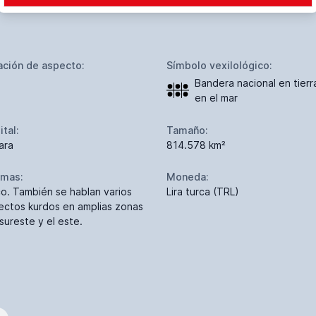
ación de aspecto:
Símbolo vexilológico:
Bandera nacional en tierr
en el mar
ital:
Tamaño:
ara
814.578 km²
omas:
Moneda:
co. También se hablan varios
Lira turca (TRL)
lectos kurdos en amplias zonas
sureste y el este.