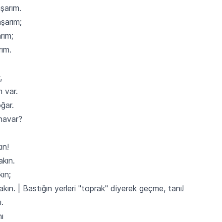
şarım.
aşarım;
rım;
rım.
,
 var.
ğar.
anavar?
ın!
akın.
ın;
yakın. | Bastığın yerleri "toprak" diyerek geçme, tanı!
.
ı