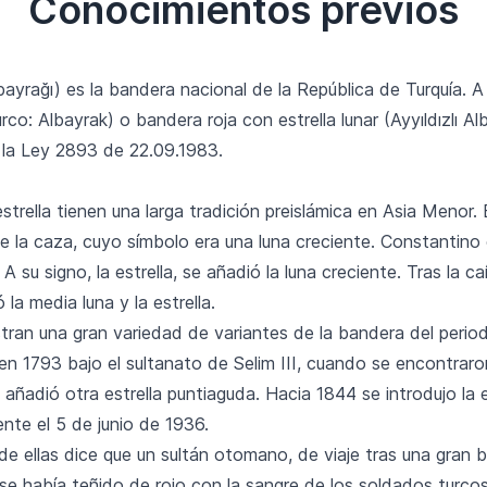
Conocimientos previos
bayrağı) es la bandera nacional de la República de Turquía. A
rco: Albayrak) o bandera roja con estrella lunar (Ayyıldızlı Alb
 la Ley 2893 de 22.09.1983.
estrella tienen una larga tradición preislámica en Asia Menor.
e la caza, cuyo símbolo era una luna creciente. Constantino 
su signo, la estrella, se añadió la luna creciente. Tras la c
a media luna y la estrella.
tran una gran variedad de variantes de la bandera del perio
 en 1793 bajo el sultanato de Selim III, cuando se encontra
 añadió otra estrella puntiaguda. Hacia 1844 se introdujo la e
nte el 5 de junio de 1936.
 ellas dice que un sultán otomano, de viaje tras una gran bat
se había teñido de rojo con la sangre de los soldados turcos