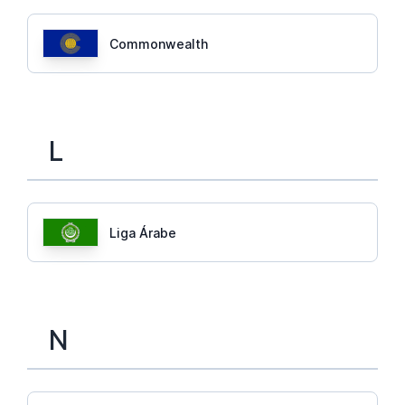
Commonwealth
L
Liga Árabe
N