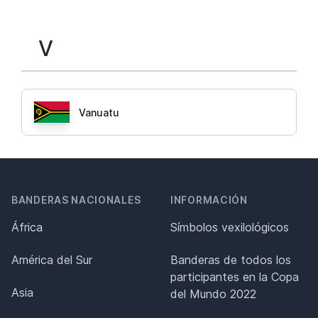
V
Vanuatu
BANDERAS NACIONALES
INFORMACIÓN
África
Símbolos vexilológicos
América del Sur
Banderas de todos los
participantes en la Copa
Asia
del Mundo 2022