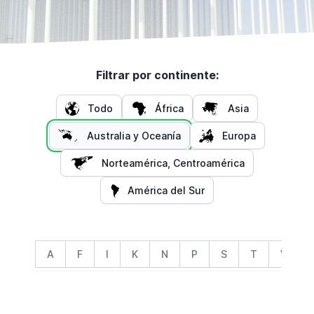
Filtrar por continente:
Todo
África
Asia
Australia y Oceanía
Europa
Norteamérica, Centroamérica
América del Sur
A
F
I
K
N
P
S
T
V