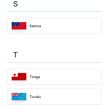
S
Samoa
T
Tonga
Tuvalu