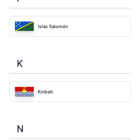
Islas Salomón
K
Kiribati
N