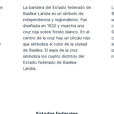
de
La bandera del Estado federado de
L
Basilea-Landia es un símbolo de
B
independencia y regionalismo. Fue
u
diseñada en 1832 y muestra una
c
cruz roja sobre fondo blanco. En el
S
a
centro de la cruz hay un círculo rojo
c
y
que simboliza el color de la ciudad
e
de Basilea. El aspa de la cruz
i
simboliza los cuatro distritos del
n
Estado federado de Basilea-
Landia.
Estados federales