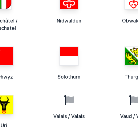
châtel /
Nidwalden
Obwal
chatel
chwyz
Solothurn
Thur
Valais / Valais
Vaud / 
Uri