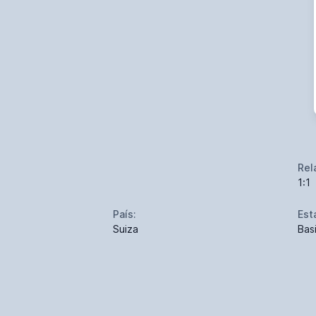
Rel
1:1
País:
Est
Suiza
Bas