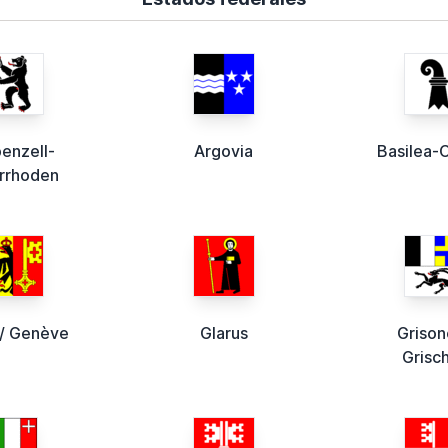
enzell-
Argovia
Basilea-
errhoden
/ Genève
Glarus
Grison
Grisc