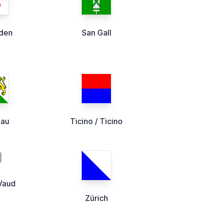
den
San Gall
gau
Ticino / Ticino
Vaud
Zúrich