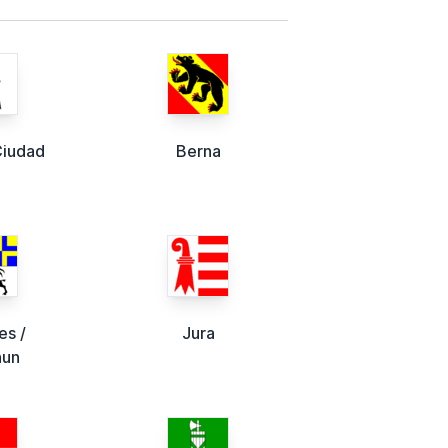
Ciudad
Berna
es /
Jura
hun