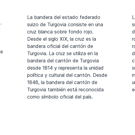
La bandera del estado federado
L
.
suizo de Turgovia consiste en una
s
l
cruz blanca sobre fondo rojo.
d
Desde el siglo XIX, la cruz es la
r
bandera oficial del cantón de
r
de
Turgovia. La cruz se utiliza en la
d
.
bandera del cantón de Turgovia
c
desde 1814 y representa la unidad
s
política y cultural del cantón. Desde
m
1848, la bandera del cantón de
u
Turgovia también está reconocida
e
como símbolo oficial del país.