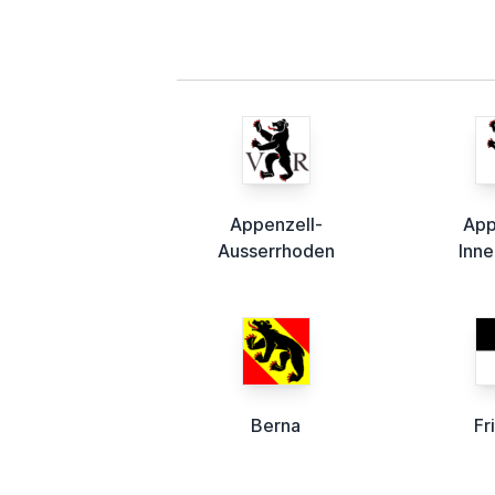
Appenzell-
App
Ausserrhoden
Inn
Berna
Fr