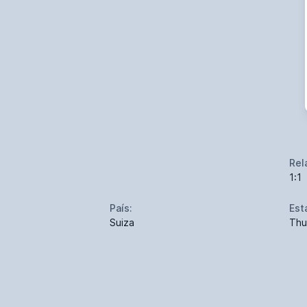
Rel
1:1
País:
Est
Suiza
Thu