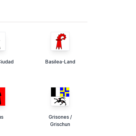
Ciudad
Basilea-Land
us
Grisones /
Grischun