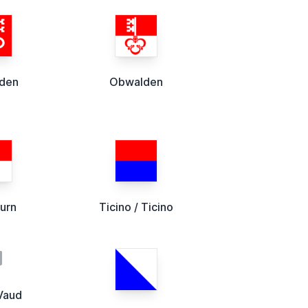
lden
Obwalden
urn
Ticino / Ticino
Vaud