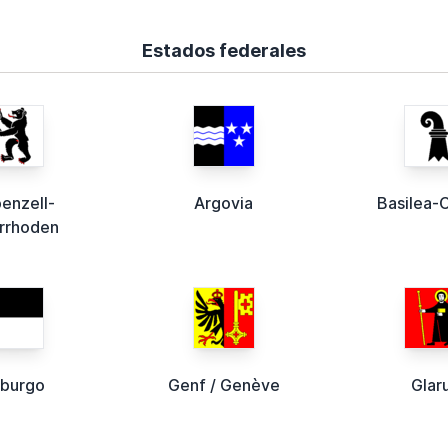
Estados federales
enzell-
Argovia
Basilea-
errhoden
iburgo
Genf / Genève
Glar