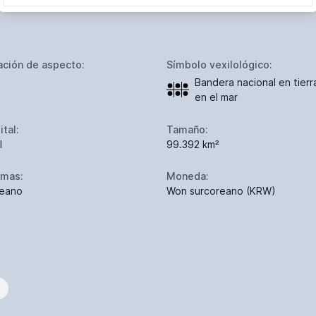
ación de aspecto:
Símbolo vexilológico:
Bandera nacional en tierr
en el mar
ital:
Tamaño:
l
99.392 km²
omas:
Moneda:
eano
Won surcoreano (KRW)