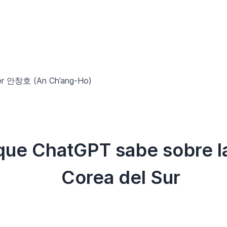
er 안창호 (An Ch’ang-Ho)
 que ChatGPT sabe sobre l
Corea del Sur