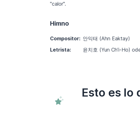
"calor".
Himno
Compositor:
안익태 (Ahn Eaktay)
Letrista:
윤치호 (Yun Ch’i-Ho) od
Esto es lo