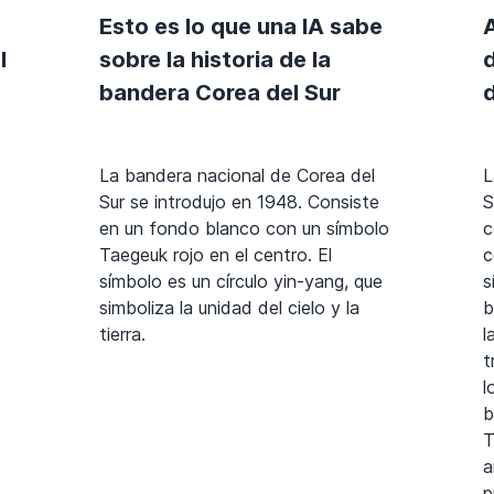
Esto es lo que una IA sabe
l
sobre la historia de la
bandera Corea del Sur
d
La bandera nacional de Corea del
L
Sur se introdujo en 1948. Consiste
S
en un fondo blanco con un símbolo
c
Taegeuk rojo en el centro. El
c
símbolo es un círculo yin-yang, que
s
simboliza la unidad del cielo y la
b
tierra.
l
t
l
b
T
a
p