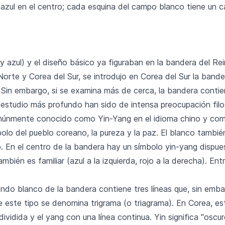
azul en el centro; cada esquina del campo blanco tiene un c
o y azul) y el diseño básico ya figuraban en la bandera del 
orte y Corea del Sur, se introdujo en Corea del Sur la bande
. Sin embargo, si se examina más de cerca, la bandera conti
n estudio más profundo han sido de intensa preocupación fil
únmente conocido como Yin-Yang en el idioma chino y como
olo del pueblo coreano, la pureza y la paz. El blanco tambié
o. En el centro de la bandera hay un símbolo yin-yang dispue
ambién es familiar (azul a la izquierda, rojo a la derecha). E
ndo blanco de la bandera contiene tres líneas que, sin emba
de este tipo se denomina trigrama (o triagrama). En Corea, 
ividida y el yang con una línea continua. Yin significa "oscuro