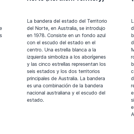
e
La bandera del estado del Territorio
L
e
del Norte, en Australia, se introdujo
d
s
en 1978. Consiste en un fondo azul
b
con el escudo del estado en el
d
centro. Una estrella blanca a la
M
izquierda simboliza a los aborígenes
r
y las cinco estrellas representan los
b
seis estados y los dos territorios
c
principales de Australia. La bandera
d
es una combinación de la bandera
r
nacional australiana y el escudo del
e
estado.
s
e
A