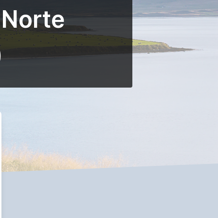
 Norte
)