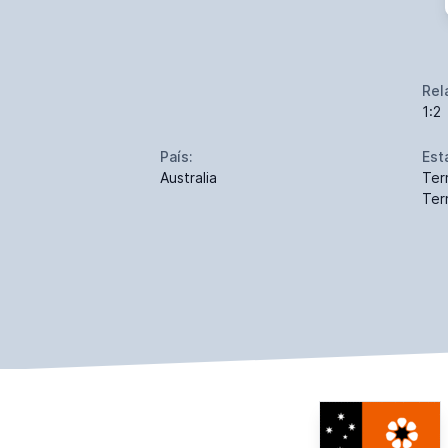
Rel
1:2
País:
Est
Australia
Ter
Terr