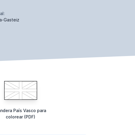
al:
ia-Gasteiz
ndera País Vasco para
colorear (PDF)