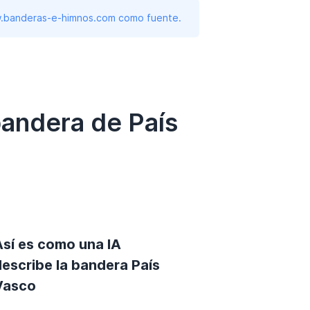
www.banderas-e-himnos.com como fuente.
bandera de País
Así es como una IA
describe la bandera País
Vasco