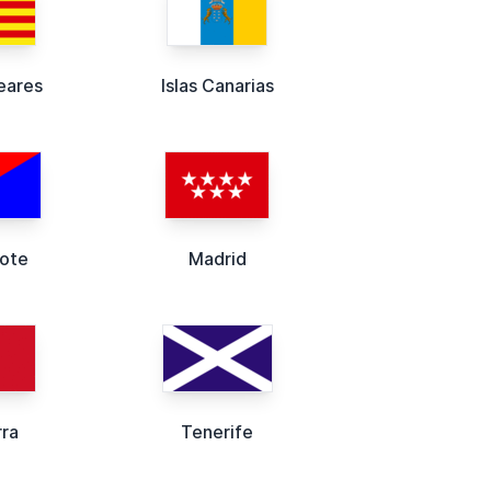
leares
Islas Canarias
rote
Madrid
ra
Tenerife