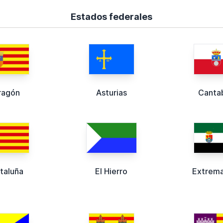
Estados federales
ragón
Asturias
Cantab
taluña
El Hierro
Extrem