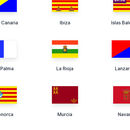
 Canaria
Ibiza
Islas Ba
 Palma
La Rioja
Lanza
norca
Murcia
Navar