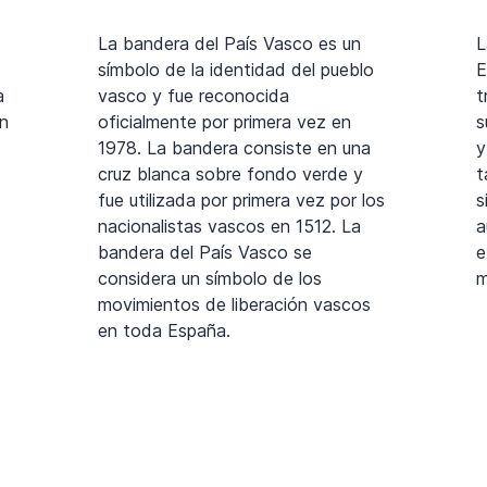
La bandera del País Vasco es un
L
símbolo de la identidad del pueblo
E
a
vasco y fue reconocida
t
ón
oficialmente por primera vez en
s
1978. La bandera consiste en una
y
cruz blanca sobre fondo verde y
t
fue utilizada por primera vez por los
s
nacionalistas vascos en 1512. La
a
bandera del País Vasco se
e
considera un símbolo de los
m
movimientos de liberación vascos
en toda España.