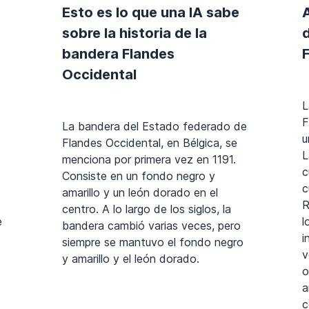
Esto es lo que una IA sabe
sobre la historia de la
bandera Flandes
Occidental
L
F
La bandera del Estado federado de
u
Flandes Occidental, en Bélgica, se
L
menciona por primera vez en 1191.
c
Consiste en un fondo negro y
c
amarillo y un león dorado en el
R
centro. A lo largo de los siglos, la
e
l
bandera cambió varias veces, pero
i
siempre se mantuvo el fondo negro
v
y amarillo y el león dorado.
o
a
c