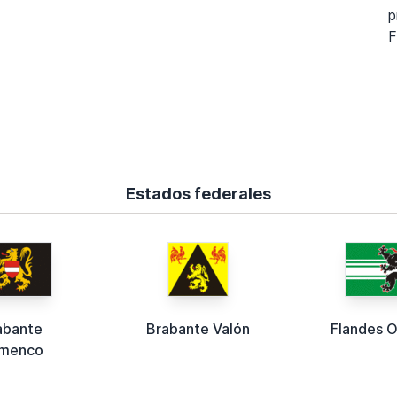
p
F
Estados federales
abante
Brabante Valón
Flandes O
amenco