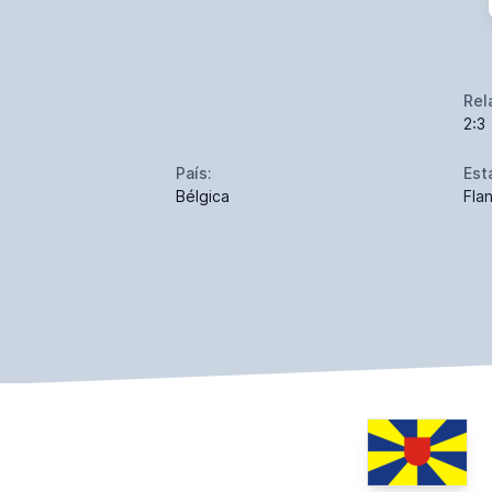
Rel
2:3
País:
Est
Bélgica
Fla