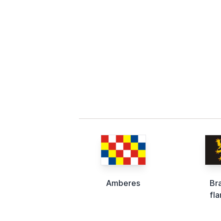
Amberes
Br
fl