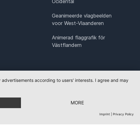
Ocidental
Geanimeerde vlagbeelden
voor West-Vlaanderen
Animerad flaggrafik för
Västflandern
ay advertisements according to users' interests. I agree and may
MORE
Imprint
|
Privacy Policy