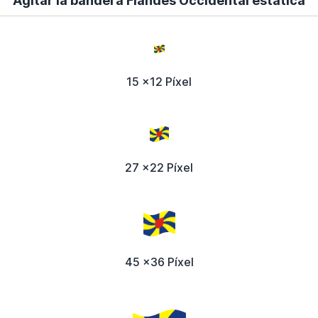
Agitar la bandera Flandes Occidental estática
15 x12 Píxel
27 x22 Píxel
45 x36 Píxel