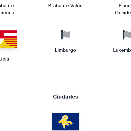
abante
Brabante Valón
Fland
amenco
Occide
Limburgo
Luxemb
Lieja
Ciudades