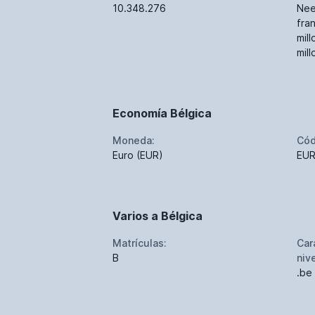
10.348.276
Nee
fra
mil
mil
Economía Bélgica
Moneda:
Cód
Euro (EUR)
EU
Varios a Bélgica
Matrículas:
Car
B
niv
.be