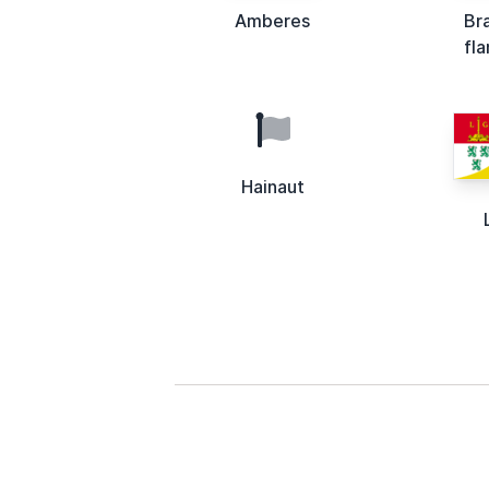
Amberes
Br
fl
Hainaut