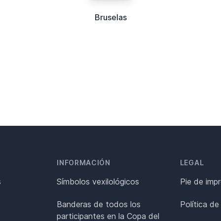
Bruselas
INFORMACIÓN
LEGAL
s
Símbolos vexilológicos
Pie de imp
Banderas de todos los
Política de
participantes en la Copa del