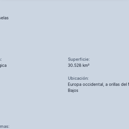
selas
s:
Superficie:
gica
30.528 km²
Ubicación:
Europa occidental, a orillas del
Bajos
omas: