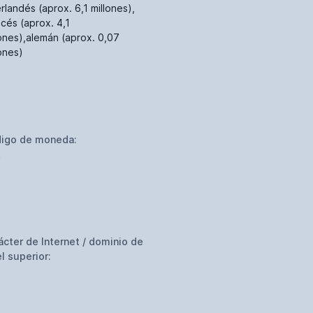
rlandés (aprox. 6,1 millones),
ncés (aprox. 4,1
lones),alemán (aprox. 0,07
lones)
igo de moneda:
R
ácter de Internet / dominio de
el superior: