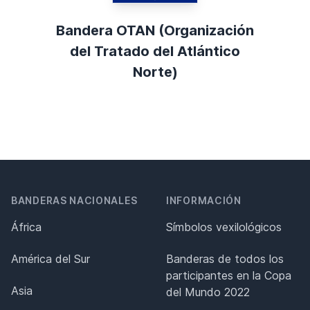
Bandera OTAN (Organización
del Tratado del Atlántico
Norte)
BANDERAS NACIONALES
INFORMACIÓN
África
Símbolos vexilológicos
América del Sur
Banderas de todos los
participantes en la Copa
Asia
del Mundo 2022