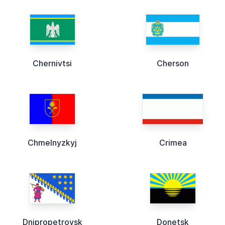
Chernivtsi
Cherson
Chmelnyzkyj
Crimea
Dnipropetrovsk
Donetsk