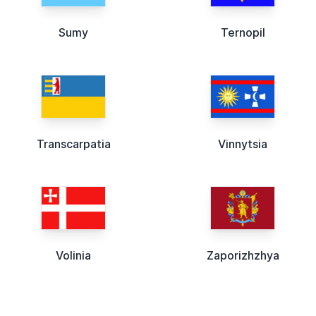
Sumy
Ternopil
Transcarpatia
Vinnytsia
Volinia
Zaporizhzhya