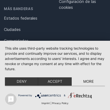
Configuración de las
cookies
MÁS BANDERAS
Estados federales
Ciudades
Comunidades
This site uses third-party website tracking technologies to
Organizaciones
provide and continually improve our services, and to display
advertisements according to users' interests. I agree and may
Banderas históricas
revoke or change my consent at any time with effect for the
future.
Banderas deportivas
DENY
ACCEPT
MORE
ESTA PÁGINA EN OTRO IDIOMA
Powered by
&
Kanada Flagge
Imprint
|
Privacy Policy