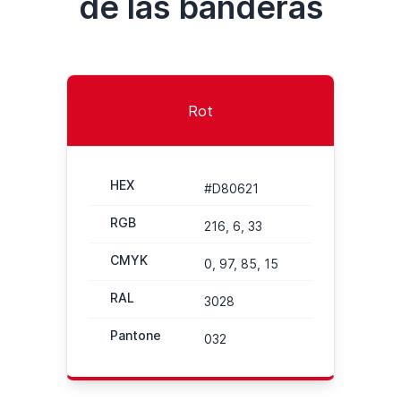
de las banderas
Rot
HEX
#D80621
RGB
216, 6, 33
CMYK
0, 97, 85, 15
RAL
3028
Pantone
032