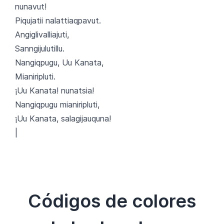
nunavut!
Piqujatii nalattiaqpavut.
Angiglivalliajuti,
Sanngijulutillu.
Nangiqpugu, Uu Kanata,
Mianiripluti.
¡Uu Kanata! nunatsia!
Nangiqpugu mianiripluti,
¡Uu Kanata, salagijauquna!
|
Códigos de colores