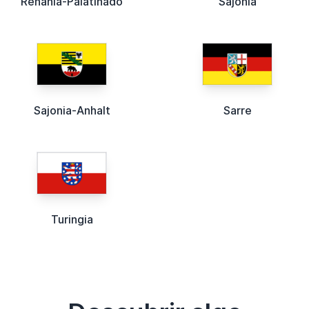
Renania-Palatinado
Sajonia
Sajonia-Anhalt
Sarre
Turingia