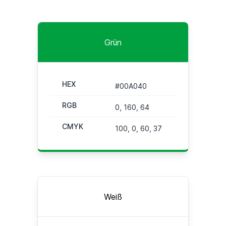
Grün
HEX
#00A040
RGB
0, 160, 64
CMYK
100, 0, 60, 37
Weiß