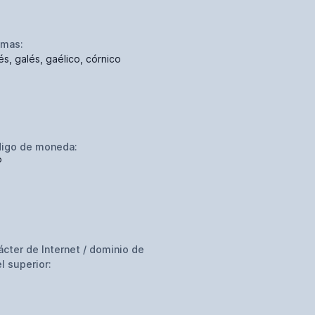
omas:
és, galés, gaélico, córnico
igo de moneda:
P
ácter de Internet / dominio de
el superior: