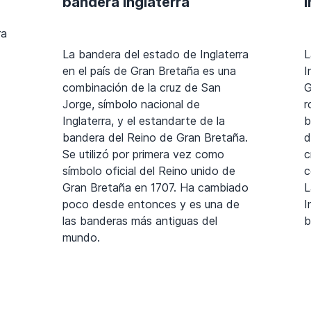
bandera Inglaterra
I
ra
La bandera del estado de Inglaterra
L
en el país de Gran Bretaña es una
I
combinación de la cruz de San
G
Jorge, símbolo nacional de
r
Inglaterra, y el estandarte de la
b
bandera del Reino de Gran Bretaña.
d
Se utilizó por primera vez como
c
símbolo oficial del Reino unido de
c
Gran Bretaña en 1707. Ha cambiado
L
poco desde entonces y es una de
I
las banderas más antiguas del
b
mundo.