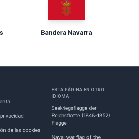
s
Bandera Navarra
ESTA PÁGINA EN OTRO
IDIOMA
renta
Seekriegsflagge der
Reichsflotte (1848-1852)
 privacidad
Flagge
ión de las cookies
Naval war flag of the