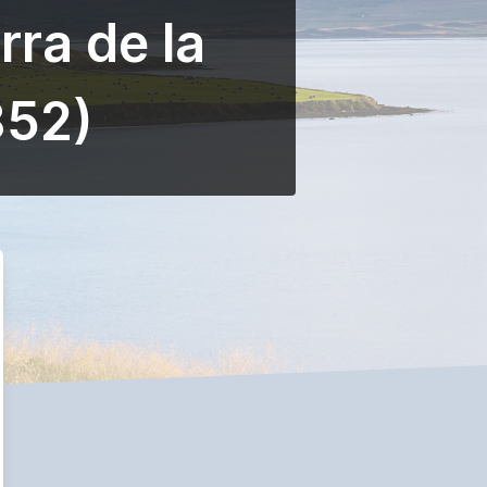
ra de la
852)