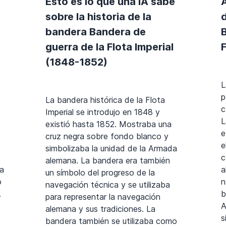
Esto es lo que una IA sabe
sobre la historia de la
bandera Bandera de
guerra de la Flota Imperial
F
(1848-1852)
L
p
La bandera histórica de la Flota
c
Imperial se introdujo en 1848 y
L
existió hasta 1852. Mostraba una
e
cruz negra sobre fondo blanco y
e
simbolizaba la unidad de la Armada
c
alemana. La bandera era también
a
a
un símbolo del progreso de la
o
n
navegación técnica y se utilizaba
.
b
para representar la navegación
A
alemana y sus tradiciones. La
s
bandera también se utilizaba como