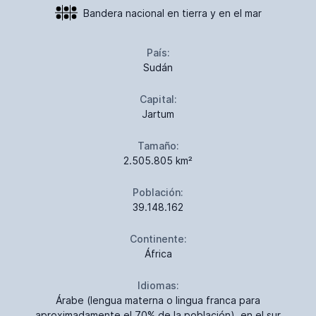
Bandera nacional en tierra y en el mar
País:
Sudán
Capital:
Jartum
Tamaño:
2.505.805 km²
Población:
39.148.162
Continente:
África
Idiomas:
Árabe (lengua materna o lingua franca para
aproximadamente el 70% de la población), en el sur