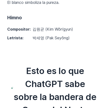
El blanco simboliza la pureza.
Himno
Compositor:
김원균 (Kim Wŏn’gyun)
Letrista:
박세영 (Pak Seyŏng)
Esto es lo que
ChatGPT sabe
sobre la bandera de