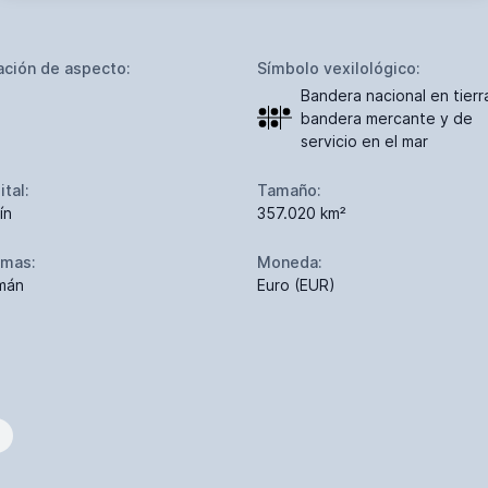
ación de aspecto:
Símbolo vexilológico:
Bandera nacional en tierr
bandera mercante y de
servicio en el mar
ital:
Tamaño:
ín
357.020 km²
omas:
Moneda:
mán
Euro (EUR)