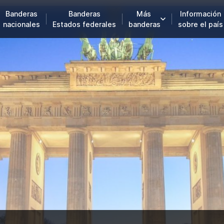
Banderas
Banderas
Más
Información
nacionales
Estados federales
banderas
sobre el país