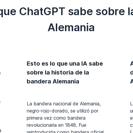
 que ChatGPT sabe sobre l
Alemania
Esto es lo que una IA sabe
a
sobre la historia de la
bandera Alemania
e
La bandera nacional de Alemania,
L
e
negro-rojo-dorado, se utilizó por
u
primera vez como bandera
e
revolucionaria en 1848. Fue
c
a
reintroducida como bandera oficial
L