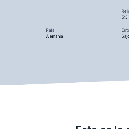
Rel
5:3
País:
Est
Alemania
Saj