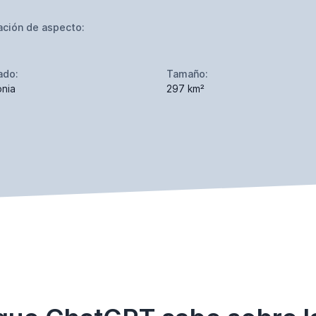
ación de aspecto:
ado:
Tamaño:
onia
297 km²