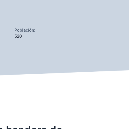
Población:
520