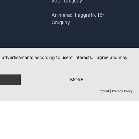
voor Uruguay
Animerad flaggrafik för
Uruguay
ay advertisements according to users' interests. I agree and may
MORE
Imprint
|
Privacy Policy