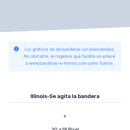
Los gráficos de las banderas son bienvenidos.
No obstante, le rogamos que facilite un enlace
a www.banderas-e-himnos.com como fuente.
Illinois-Se agita la bandera
30 x18 Píxel