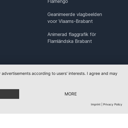
Flamengo
Geanimeerde vlagbeelden
voor Vlaams-Brabant
Animerad flaggrafik för
Flamländska Brabant
ay advertisements according to users' interests. I agree and may
MORE
Imprint
|
Privacy Policy