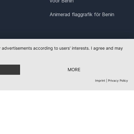
voor Benin
Animerad flaggrafik för Benin
ay advertisements according to users' interests. I agree and may
MORE
Imprint
|
Privacy Policy