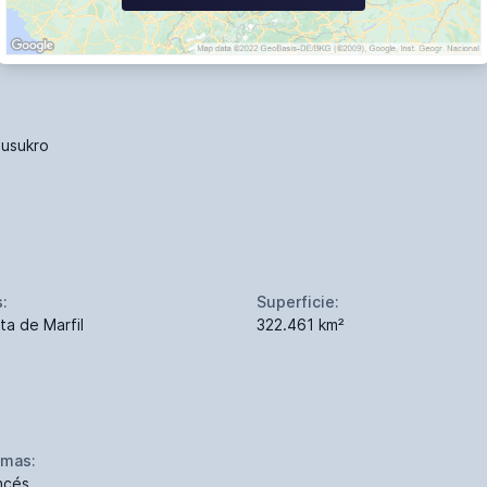
usukro
s:
Superficie:
ta de Marfil
322.461 km²
omas:
ncés