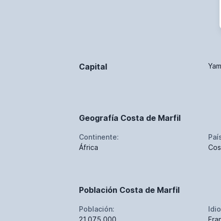
Capital
Yam
Geografía Costa de Marfil
Continente:
Paí
África
Cos
Población Costa de Marfil
Población:
Idi
21.075.000
Fra