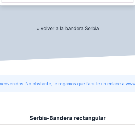
« volver a la bandera Serbia
 bienvenidos. No obstante, le rogamos que facilite un enlace a 
Serbia-Bandera rectangular