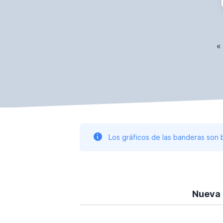
«
Los gráficos de las banderas son
Nueva 