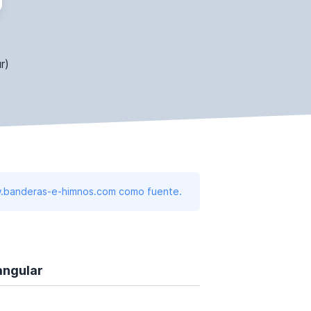
r)
www.banderas-e-himnos.com como fuente.
angular