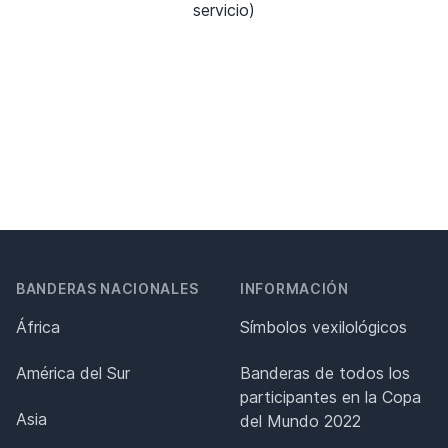
servicio)
BANDERAS NACIONALES
INFORMACIÓN
África
Símbolos vexilológicos
América del Sur
Banderas de todos los
participantes en la Copa
Asia
del Mundo 2022