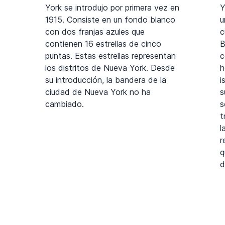
York se introdujo por primera vez en
Y
1915. Consiste en un fondo blanco
u
s
con dos franjas azules que
c
contienen 16 estrellas de cinco
B
puntas. Estas estrellas representan
c
los distritos de Nueva York. Desde
h
su introducción, la bandera de la
i
ciudad de Nueva York no ha
s
cambiado.
s
t
l
r
q
d