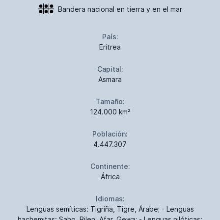
Bandera nacional en tierra y en el mar
País:
Eritrea
Capital:
Asmara
Tamaño:
124.000 km²
Población:
4.447.307
Continente:
África
Idiomas:
Lenguas semíticas: Tigriña, Tigre, Árabe; - Lenguas
hachemitas: Saho, Bilen, Afar, Gewa; - Lenguas nilóticas: