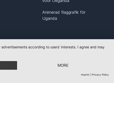
voor Oeganda
Animerad flaggrafik för
Uganda
ay advertisements according to users' interests. I agree and may
MORE
Imprint
|
Privacy Policy