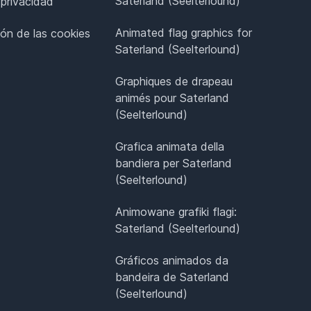
Saterland (Seelterlound)
 privacidad
Animated flag graphics for
ión de las cookies
Saterland (Seelterlound)
Graphiques de drapeau
animés pour Saterland
(Seelterlound)
Grafica animata della
bandiera per Saterland
(Seelterlound)
Animowane grafiki flagi:
Saterland (Seelterlound)
Gráficos animados da
bandeira de Saterland
(Seelterlound)