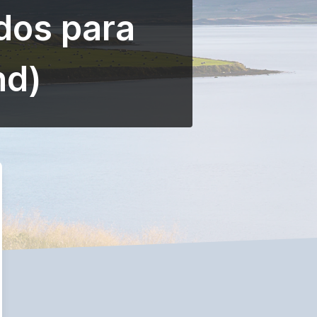
dos para
nd)