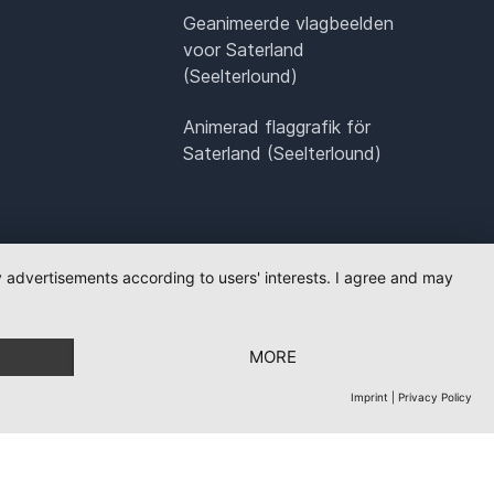
Geanimeerde vlagbeelden
voor Saterland
(Seelterlound)
Animerad flaggrafik för
Saterland (Seelterlound)
ay advertisements according to users' interests. I agree and may
MORE
Imprint
|
Privacy Policy