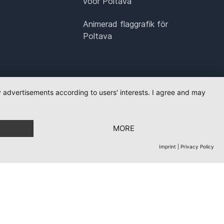
voor Poltava
Animerad flaggrafik för
Poltava
ay advertisements according to users' interests. I agree and may
MORE
Imprint
|
Privacy Policy