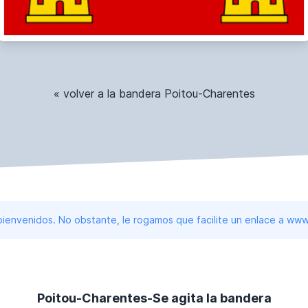
« volver a la bandera Poitou-Charentes
 bienvenidos. No obstante, le rogamos que facilite un enlace a 
Poitou-Charentes-Se agita la bandera