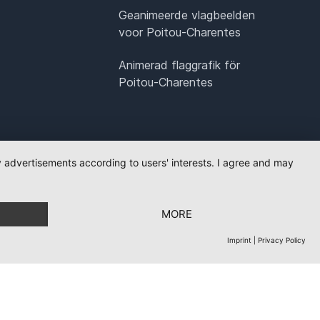
Geanimeerde vlagbeelden
voor Poitou-Charentes
Animerad flaggrafik för
Poitou-Charentes
ay advertisements according to users' interests. I agree and may
MORE
Imprint
|
Privacy Policy