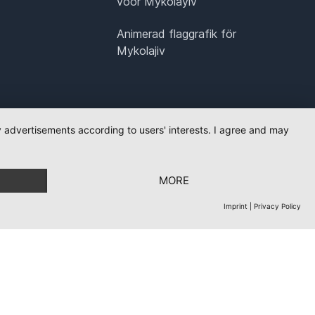
voor Mykolayiv
Animerad flaggrafik för
Mykolajiv
ay advertisements according to users' interests. I agree and may
MORE
Imprint
|
Privacy Policy