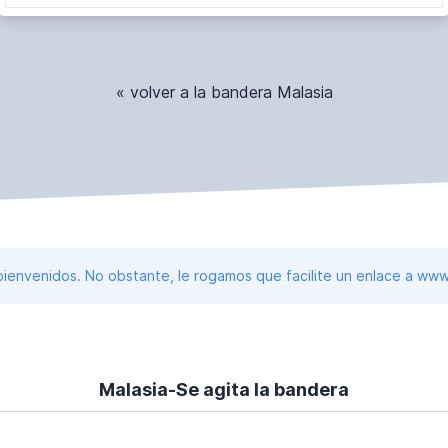
« volver a la bandera Malasia
 bienvenidos. No obstante, le rogamos que facilite un enlace a 
Malasia-Se agita la bandera