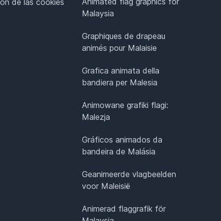
Animated flag graphics for
ión de las cookies
Malaysia
Graphiques de drapeau
animés pour Malaisie
Grafica animata della
bandiera per Malesia
Animowane grafiki flagi:
Malezja
Gráficos animados da
bandeira de Malásia
Geanimeerde vlagbeelden
voor Maleisië
Animerad flaggrafik för
Malaysia