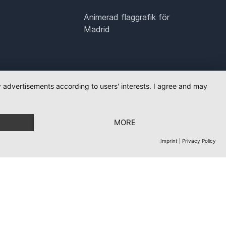
Animerad flaggrafik för
Madrid
ay advertisements according to users' interests. I agree and may
MORE
Imprint
|
Privacy Policy