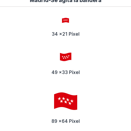
Madrid-Se agita la bandera
34 x21 Píxel
49 x33 Píxel
89 x64 Píxel