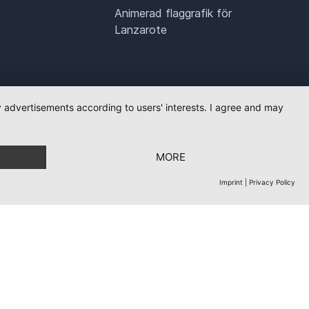
Animerad flaggrafik för
Lanzarote
ay advertisements according to users' interests. I agree and may
MORE
Imprint
|
Privacy Policy