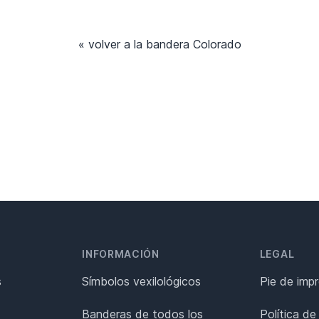
« volver a la bandera Colorado
INFORMACIÓN
LEGAL
s
Símbolos vexilológicos
Pie de imp
Banderas de todos los
Política de