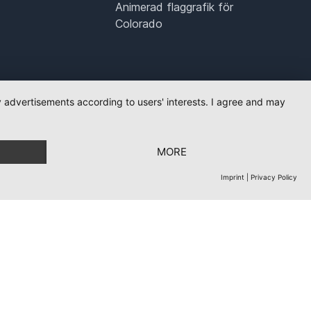
Animerad flaggrafik för
Colorado
ay advertisements according to users' interests. I agree and may
MORE
Imprint
|
Privacy Policy