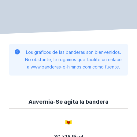
Los gráficos de las banderas son bienvenidos.
No obstante, le rogamos que facilite un enlace
a www.banderas-e-himnos.com como fuente.
Auvernia-Se agita la bandera
30 x18 Píxel