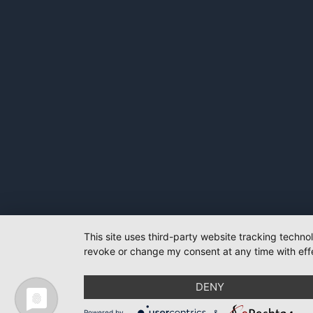
This site uses third-party website tracking techno
revoke or change my consent at any time with effe
DENY
Powered by
&