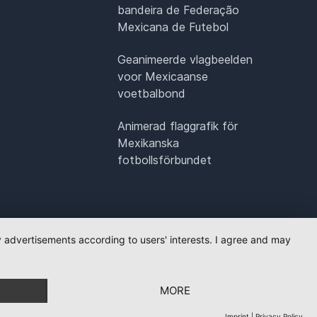
bandeira de Federação
Mexicana de Futebol
Geanimeerde vlagbeelden
voor Mexicaanse
voetbalbond
Animerad flaggrafik för
Mexikanska
fotbollsförbundet
ay advertisements according to users' interests. I agree and may
MORE
Imprint
|
Privacy Policy