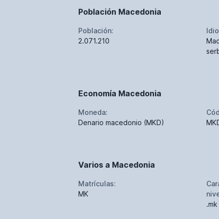
Población Macedonia
Población:
Idi
2.071.210
Mac
ser
Economía Macedonia
Moneda:
Cód
Denario macedonio (MKD)
MK
Varios a Macedonia
Matrículas:
Car
MK
niv
.mk