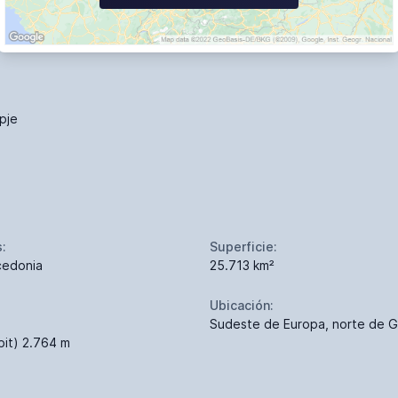
pje
s:
Superficie:
edonia
25.713 km²
Ubicación:
Sudeste de Europa, norte de G
bit) 2.764 m