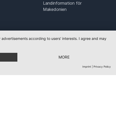
Landinformation för
Makedonien
ay advertisements according to users' interests. I agree and may
MORE
Imprint
|
Privacy Policy