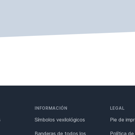
INFORMACIÓN
LEGAL
s
Símbolos vexilológicos
Pie de imp
Banderas de todos los
Política de