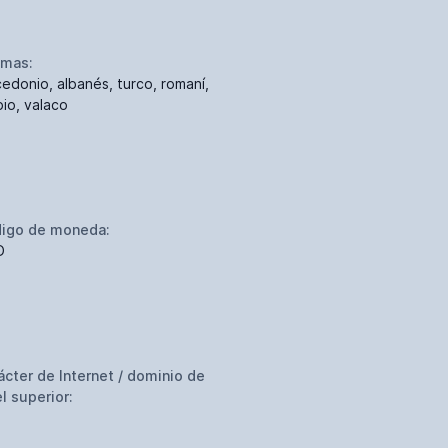
omas:
edonio, albanés, turco, romaní,
bio, valaco
igo de moneda:
D
ácter de Internet / dominio de
el superior: