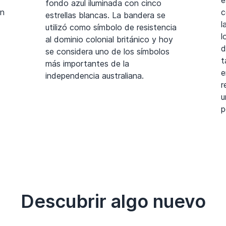
fondo azul iluminada con cinco
un
c
estrellas blancas. La bandera se
l
utilizó como símbolo de resistencia
l
al dominio colonial británico y hoy
d
se considera uno de los símbolos
t
más importantes de la
e
independencia australiana.
r
u
p
Descubrir algo nuevo