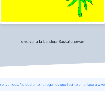
« volver a la bandera Saskatchewan
 bienvenidos. No obstante, le rogamos que facilite un enlace a 