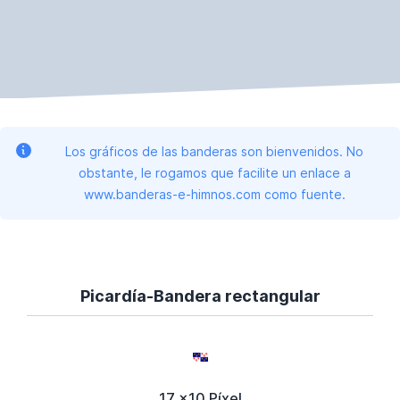
Los gráficos de las banderas son bienvenidos. No
obstante, le rogamos que facilite un enlace a
www.banderas-e-himnos.com como fuente.
Picardía-Bandera rectangular
17 x10 Píxel